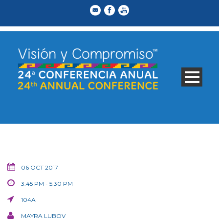
06 OCT 2017
3:45 PM - 5:30 PM
104A
MAYRA LUBOV