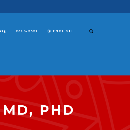
|
023
2016-2022
ENGLISH
 MD, PHD