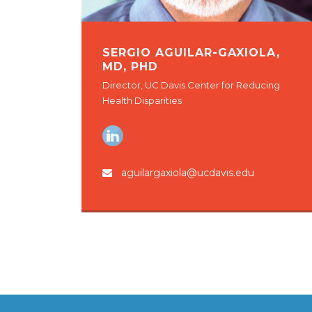
SERGIO AGUILAR-GAXIOLA,
MD, PHD
Director, UC Davis Center for Reducing
Health Disparities
aguilargaxiola@ucdavis.edu