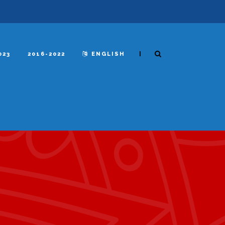
|
023
2016-2022
ENGLISH