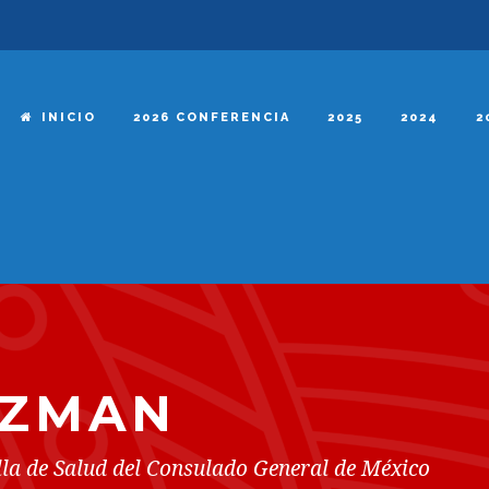
INICIO
2026 CONFERENCIA
2025
2024
2
UZMAN
la de Salud del Consulado General de México