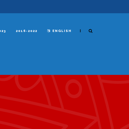
|
023
2016-2022
ENGLISH