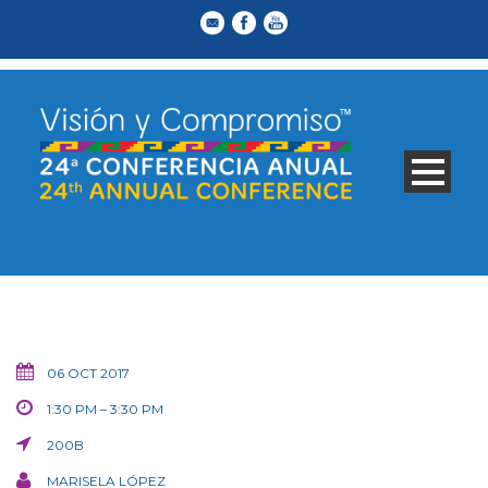
06 OCT 2017
1:30 PM – 3:30 PM
200B
MARISELA LÓPEZ