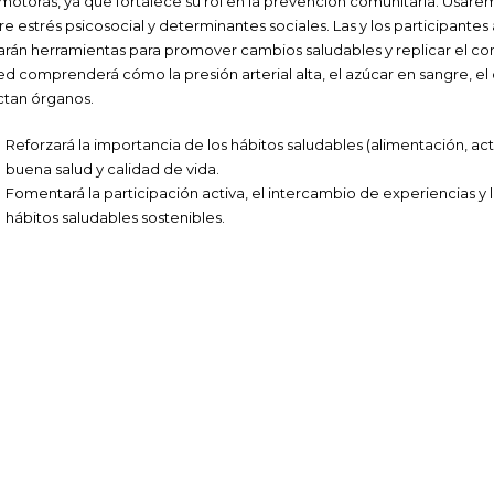
motoras, ya que fortalece su rol en la prevención comunitaria. Usarem
re estrés psicosocial y determinantes sociales. Las y los participante
varán herramientas para promover cambios saludables y replicar el 
ed comprenderá cómo la presión arterial alta, el azúcar en sangre, el c
ctan órganos.
Reforzará la importancia de los hábitos saludables (alimentación, ac
buena salud y calidad de vida.
Fomentará la participación activa, el intercambio de experiencias 
hábitos saludables sostenibles.