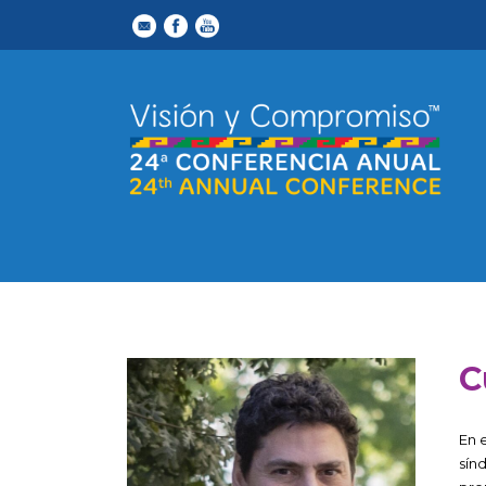
C
En 
sín