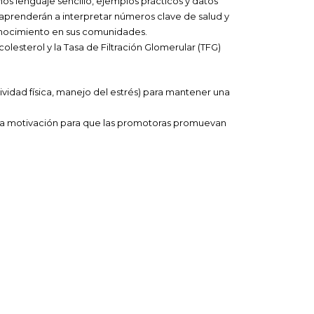
os lenguaje sencillo, ejemplos prácticos y datos
s aprenderán a interpretar números clave de salud y
conocimiento en sus comunidades.
olesterol y la Tasa de Filtración Glomerular (TFG)
tividad física, manejo del estrés) para mantener una
y la motivación para que las promotoras promuevan