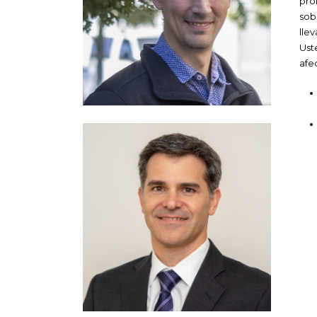
pro
sob
lle
Ust
afe