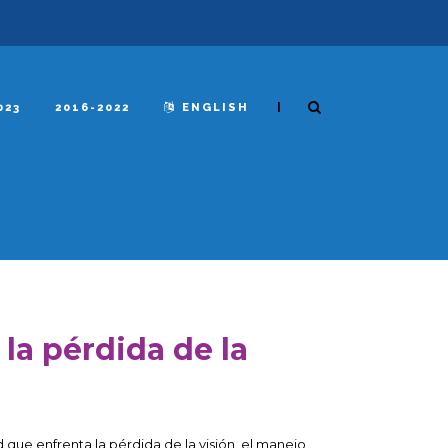
|
023
2016-2022
ENGLISH
la pérdida de la
 que enfrenta la pérdida de la visión, el manejo