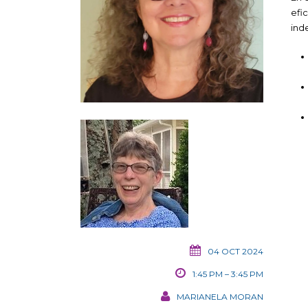
efi
ind
04 OCT 2024
1:45 PM – 3:45 PM
MARIANELA MORAN