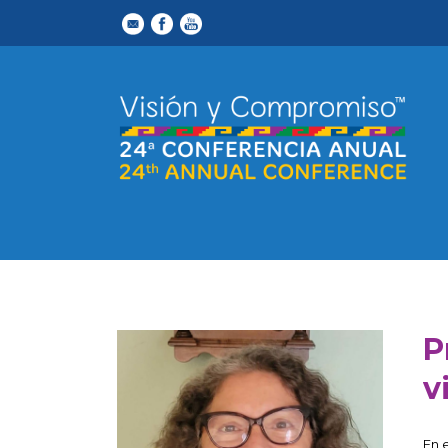
P
v
En 