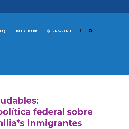
|
023
2016-2022
ENGLISH
ludables:
olítica federal sobre
milia*s inmigrantes