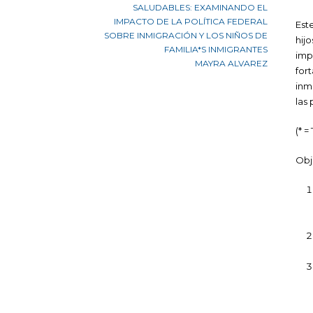
SALUDABLES: EXAMINANDO EL
IMPACTO DE LA POLÍTICA FEDERAL
Est
SOBRE INMIGRACIÓN Y LOS NIÑOS DE
hij
FAMILIA*S INMIGRANTES
imp
MAYRA ALVAREZ
for
inm
las
(* =
Obj