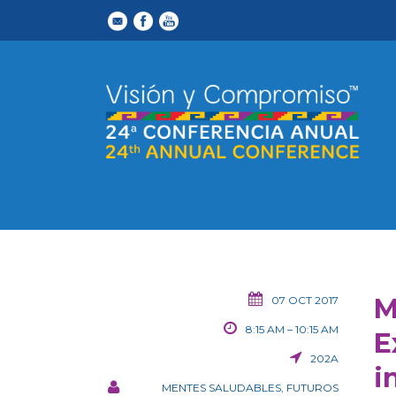
M
07 OCT 2017
8:15 AM – 10:15 AM
E
202A
i
MENTES SALUDABLES, FUTUROS