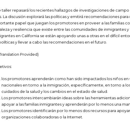
e taller repasará los recientes hallazgos de investigaciones de campo e
os. La discusión explorará las políticas y emitirá recomendaciones para 
ortante papel que juegan los promotores en proveer a las familias con
taleza y resiliencia que existe entre las comunidades de inmigrantes 
igrantes en California se están apoyando unas a otras en el difícil ent
 políticas y llevar a cabo las recomendaciones en el futuro.
 Translation Provided)
etivos:
los promotores aprenderán como han sido impactados los niños en Cal
nacionales en torno a la inmigración, específicamente, en torno a los 
cuidados de la salud y los cambios en el estado de salud.
Los promotores intercambiarán ideas sobre las herramientas adicion
apoyar a las familias inmigrantes y aprenderán por lo menos una ma
Los promotores identificarán por lo menos dos recursos para apoyar 
organizaciones colaboradoras o la Internet.