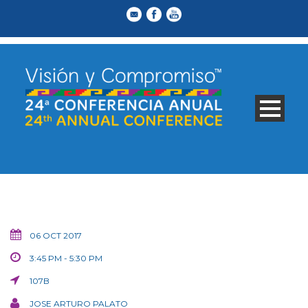
06 OCT 2017
3:45 PM - 5:30 PM
107B
JOSE ARTURO PALATO