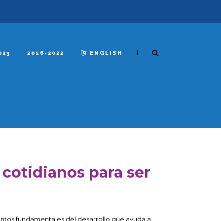
|
023
2016-2022
ENGLISH
 cotidianos para ser
entos fundamentales del desarrollo que ayuda a