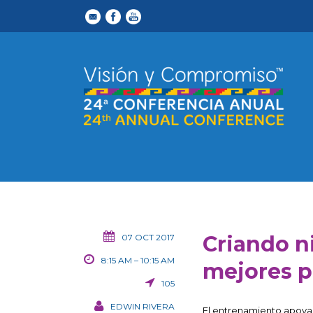
Criando ni
07 OCT 2017
8:15 AM – 10:15 AM
mejores p
105
EDWIN RIVERA
El entrenamiento apoyar