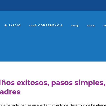
INICIO
2026 CONFERENCIA
2025
2024
2
ños exitosos, pasos simples,
adres
á a los participantes en el entendimiento del desarrollo de los elem