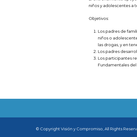
niños y adolescentes a t
Objetivos:
Los padres de famil
niños o adolescente
las drogas, y en ten
Los padres desarrol
Los participantes r
Fundamentales del 
© Copyright Visión y Compromiso, All Rights Reser