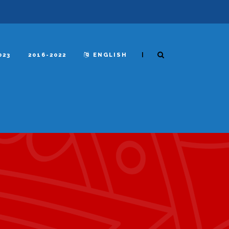
|
023
2016-2022
ENGLISH