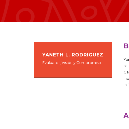
B
YANETH L. RODRIGUEZ
Ya
Evaluator, Visión y Compromiso
sa
Ca
in
la
A