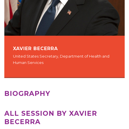
XAVIER BECERRA
United States Secretary, Department of Health and
Human Services
BIOGRAPHY
ALL SESSION BY XAVIER
BECERRA