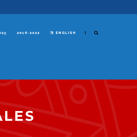
|
023
2016-2022
ENGLISH
ALES