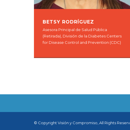
BETSY RODRÍGUEZ
Asesora Principal de Salud Pública
(Retirada), División de la Diabetes Centers
for Disease Control and Prevention (CDC)
© Copyright Visión y Compromiso, All Rights Reser