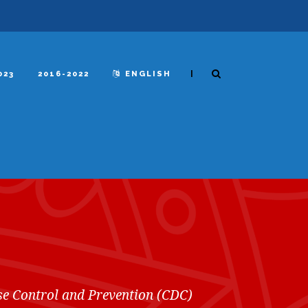
|
023
2016-2022
ENGLISH
ase Control and Prevention (CDC)