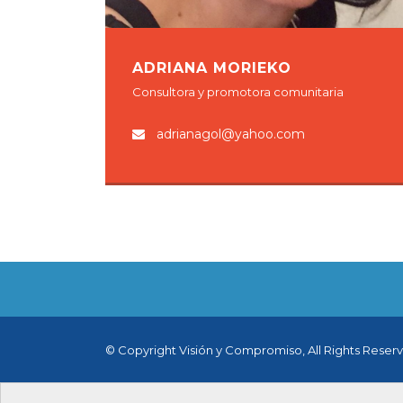
ADRIANA MORIEKO
Consultora y promotora comunitaria
adrianagol@yahoo.com
© Copyright Visión y Compromiso, All Rights Reser