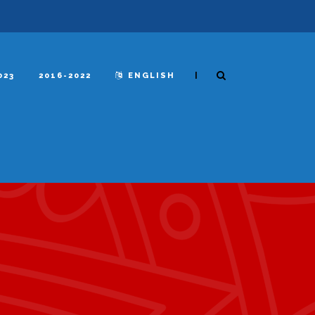
|
023
2016-2022
ENGLISH