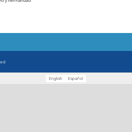
vio y hermandad.
ved
English
Español