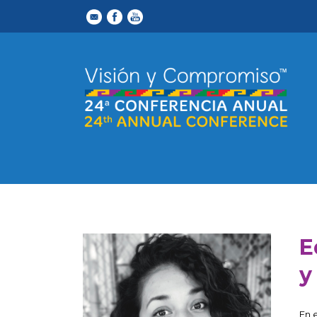
E
y
En 