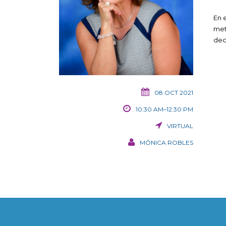
En 
met
dec
08 OCT 2021
10:30 AM–12:30 PM
VIRTUAL
MÓNICA ROBLES