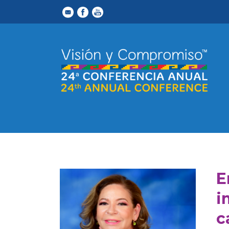
E
i
c