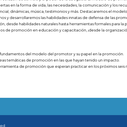
rtas en la forma de vida, las necesidades, la comunicación y los recu
encial, dinámicas, música, testimonios y más. Destacaremos el mod
emos y desarrollaremos las habilidades innatas de defensa de las prom
n, desde habilidades naturales hasta herramientas formales para la pr
s de promoción en educación y capacitación, ¡desde la organización
fundamentos del modelo del promotor y su papel en la promoción.
áreas temáticas de promoción en las que hayan tenido un impacto.
herramienta de promoción que esperan practicar en los próximos seis
ved