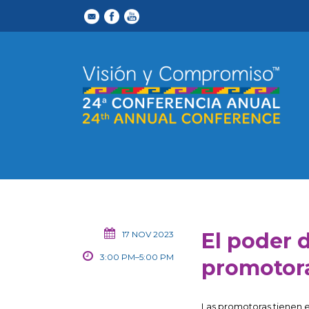
El poder 
17 NOV 2023
3:00 PM–5:00 PM
promotor
Las promotoras tienen el