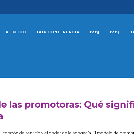
INICIO
2026 CONFERENCIA
2025
2024
2
de las promotoras: Qué signi
a
 corazón de servicio y el poder de la abogacía. El modelo de promotor