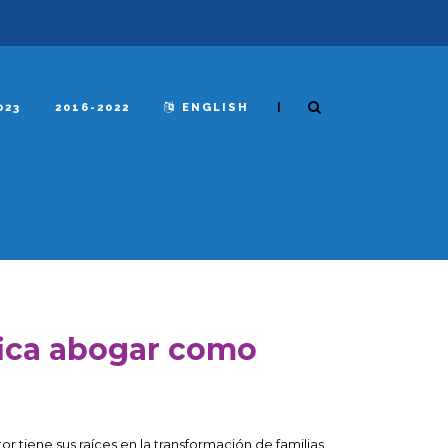
|
023
2016-2022
ENGLISH
fica abogar como
 tiene sus raíces en la transformación de familias