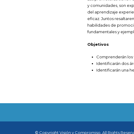
y comunidades, son expe
del aprendizaje experi
eficaz. Juntos resaltar
habilidades de promoció
fundamentales y ejemplo
Objetivos
Comprenderán los 
Identificarán dos 
Identificarán una 
© Copyright Visión y Compromiso, All Rights Reser