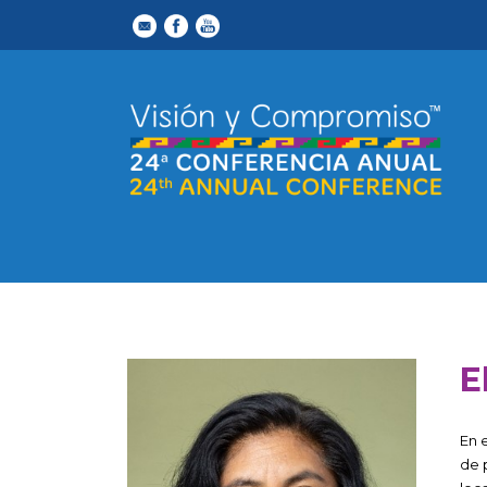
E
En 
de 