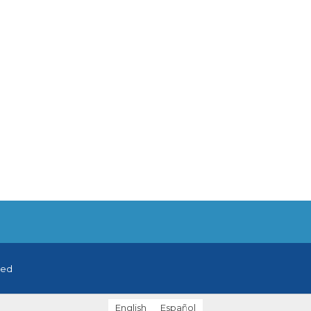
ved
English
Español