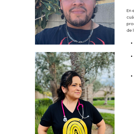
En 
cuá
pro
de 