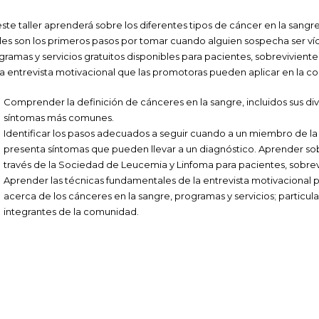
este taller aprenderá sobre los diferentes tipos de cáncer en la sang
les son los primeros pasos por tomar cuando alguien sospecha ser víct
gramas y servicios gratuitos disponibles para pacientes, sobrevivient
la entrevista motivacional que las promotoras pueden aplicar en la 
Comprender la definición de cánceres en la sangre, incluidos sus div
síntomas más comunes.
Identificar los pasos adecuados a seguir cuando a un miembro de l
presenta síntomas que pueden llevar a un diagnóstico. Aprender sobre
través de la Sociedad de Leucemia y Linfoma para pacientes, sobrev
Aprender las técnicas fundamentales de la entrevista motivacional
acerca de los cánceres en la sangre, programas y servicios; partic
integrantes de la comunidad.