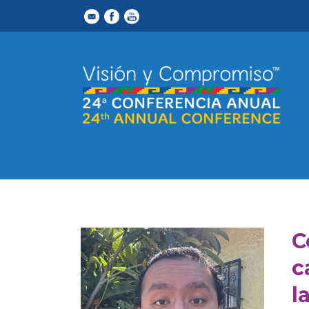
C
c
l