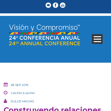
28 SEP 2019
1:45 PM-3:45 PM
DULCE MACIAS
Construyendo relaciones