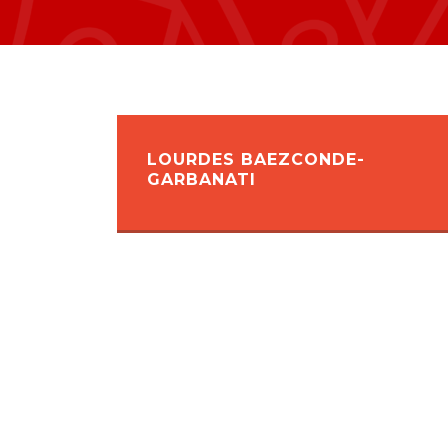
LOURDES BAEZCONDE-
GARBANATI