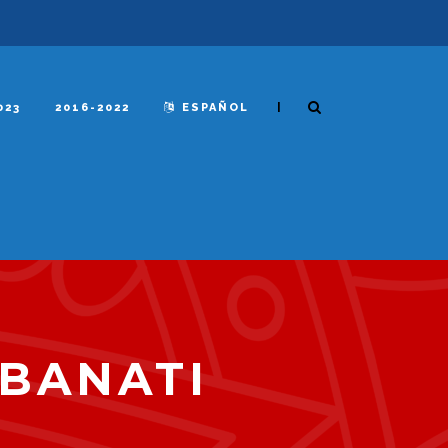
|
023
2016-2022
ESPAÑOL
BANATI