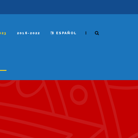
|
023
2016-2022
ESPAÑOL