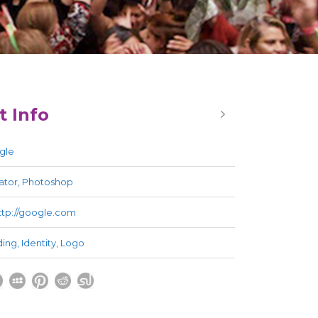
t Info
gle
trator, Photoshop
ttp://google.com
ding
,
Identity
,
Logo