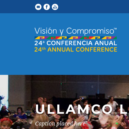
ULLAMCO L
Caption placed here