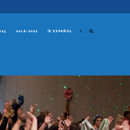
|
023
2016-2022
ESPAÑOL