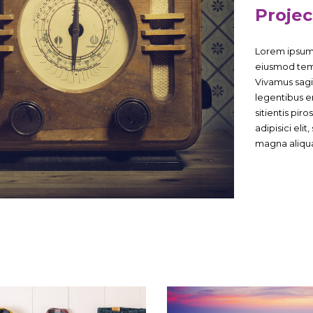
Projec
Lorem ipsum d
eiusmod temp
Vivamus sagit
legentibus er
sitientis pir
adipisici eli
magna aliqua