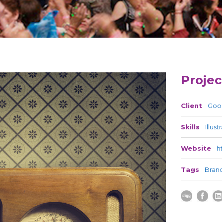
Projec
Client
Goo
Skills
Illus
Website
h
Tags
Bran